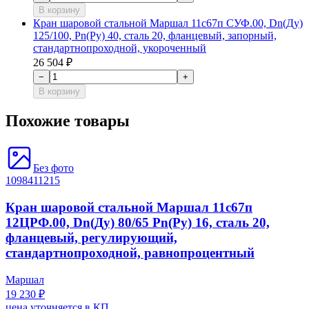
В корзину
Кран шаровой стальной Маршал 11с67п СУФ.00, Dn(Ду)
125/100, Рn(Ру) 40, сталь 20, фланцевый, запорный,
стандартнопроходной, укороченный
26 504 ₽
−
+
В корзину
Похожие товары
Без фото
1098411215
Кран шаровой стальной Маршал 11с67п
12ЦРФ.00, Dn(Ду) 80/65 Рn(Ру) 16, сталь 20,
фланцевый, регулирующий,
стандартнопроходной, равнопроцентный
Маршал
19 230 ₽
цена уточняется в КП