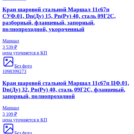
Кран шаровой стальной Маршал 11с67п
СУФ.01, Dn(Ду) 15, Рn(Ру) 40, сталь 09Г2С,
разборный, фланцевый, запорный,
полнопроходной, укороченный
Маршал
3 539 ₽
цена уточняется в КП
Без фото
1098399273
Кран шаровой стальной Маршал 11с67п ЦФ.01,
Dn(Ду) 32, Рn(Ру) 40, сталь 09Г2С, фланцевый,
запорный, полнопроходной
Маршал
3 109 ₽
цена уточняется в КП
Без фото