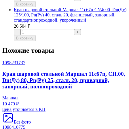
В корзину
Кран шаровой стальной Маршал 11с67п СУФ.00, Dn(Ду)
125/100, Рn(Ру) 40, сталь 20, фланцевый, запорный,
стандартнопроходной, укороченный
26 504 ₽
−
+
В корзину
Похожие товары
1098231737
Кран шаровой стальной Маршал 11с67п, СП.00,
Dn(Ду) 80, Рn(Ру) 25, сталь 20, приварной,
запорный, полнопроходной
Маршал
10 479 ₽
цена уточняется в КП
Без фото
1098410775