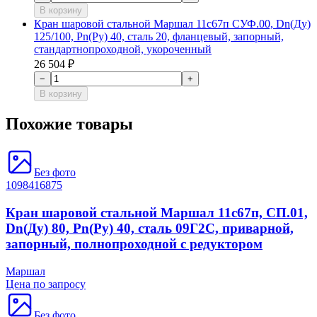
В корзину
Кран шаровой стальной Маршал 11с67п СУФ.00, Dn(Ду)
125/100, Рn(Ру) 40, сталь 20, фланцевый, запорный,
стандартнопроходной, укороченный
26 504 ₽
−
+
В корзину
Похожие товары
Без фото
1098416875
Кран шаровой стальной Маршал 11с67п, СП.01,
Dn(Ду) 80, Рn(Ру) 40, сталь 09Г2С, приварной,
запорный, полнопроходной с редуктором
Маршал
Цена по запросу
Без фото