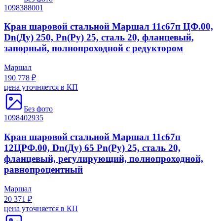
1098388001
Кран шаровой стальной Маршал 11с67п ЦФ.00,
Dn(Ду) 250, Рn(Ру) 25, сталь 20, фланцевый,
запорный, полнопроходной с редуктором
Маршал
190 778 ₽
цена уточняется в КП
Без фото
1098402935
Кран шаровой стальной Маршал 11с67п
12ЦРФ.00, Dn(Ду) 65 Рn(Ру) 25, сталь 20,
фланцевый, регулирующий, полнопроходной,
равнопроцентный
Маршал
20 371 ₽
цена уточняется в КП