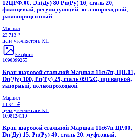
12ЦРФ.00, Dn(Ду) 80 Рn(Ру) 16, сталь 20,
фланцевый, регулирующий, полнопроходной,
равнопроцентный
Маршал
23 713 ₽
цена уточняется в КП
Без фото
1098399255
Кран шаровой стальной Маршал 11с67п, ЦП.01,
Dn(Ду) 100, Рn(Ру) 25, сталь 09Г2С, приварной,
запорный, полнопроходной
Маршал
11 941 ₽
цена уточняется в КП
1098124119
Кран шаровой стальной Маршал 11с67п ЦР.00,
Dn(Ду) 15, Рn(Ру) 40, сталь 20, муфтовый,