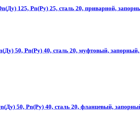
(Ду) 125, Рn(Ру) 25, сталь 20, приварной, запор
Ду) 50, Рn(Ру) 40, сталь 20, муфтовый, запорный
Ду) 50, Рn(Ру) 40, сталь 20, фланцевый, запорны