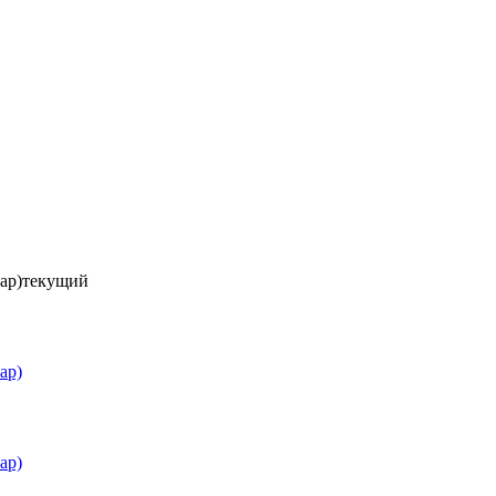
ар)
текущий
ар)
ар)