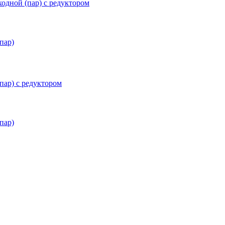
ходной (пар) с редуктором
пар)
пар) с редуктором
пар)