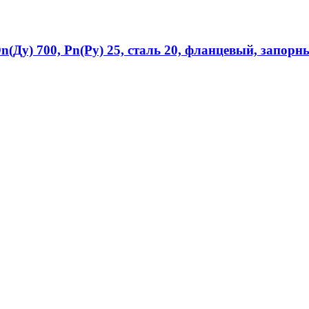
Ду) 700, Рn(Ру) 25, сталь 20, фланцевый, запорн