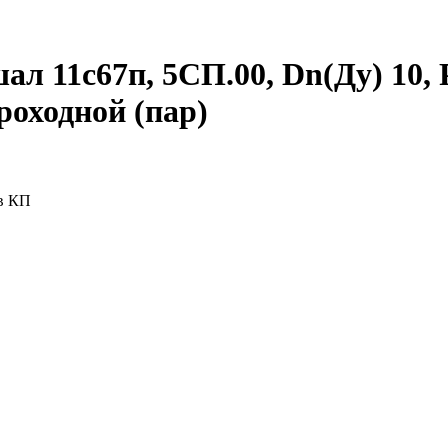
 11с67п, 5СП.00, Dn(Ду) 10, Рn
роходной (пар)
 в КП