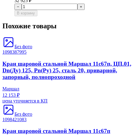
32 925 ₽
−
+
В корзину
Похожие товары
Без фото
1098387995
Кран шаровой стальной Маршал 11с67п, ЦП.01,
Dn(Ду) 125, Рn(Ру) 25, сталь 20, приварной,
запорный, полнопроходной
Маршал
12 153 ₽
цена уточняется в КП
Без фото
1098421083
Кран шаровой стальной Маршал 11с67п