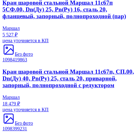
Кран шаровой стальной Маршал 11с67п
5СФ.00, Dn(Ду) 25, Рn(Ру) 16, сталь 20,
фланцевый, запорный, полнопроходной (пар)
Маршал
5 527 ₽
цена уточняется в КП
Без фото
1098419863
Кран шаровой стальной Маршал 11с67п, СП.00,
Dn(Ду) 40, Рn(Ру) 25, сталь 20, приварной,
запорный, полнопроходной с редуктором
Маршал
18 479 ₽
цена уточняется в КП
Без фото
1098399231