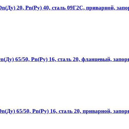
(Ду) 20, Рn(Ру) 40, сталь 09Г2С, приварной, зап
Ду) 65/50, Рn(Ру) 16, сталь 20, фланцевый, запо
(Ду) 65/50, Рn(Ру) 16, сталь 20, приварной, запо