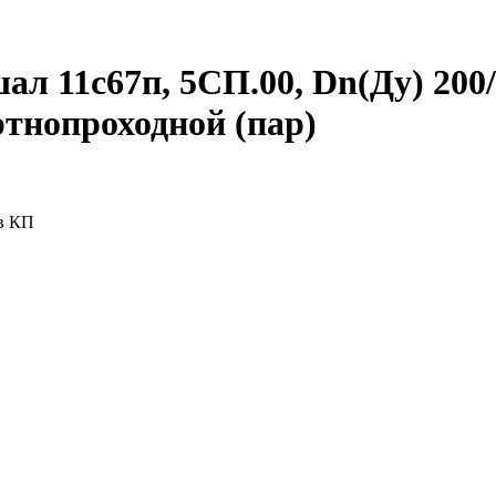
 11с67п, 5СП.00, Dn(Ду) 200/15
ртнопроходной (пар)
 в КП