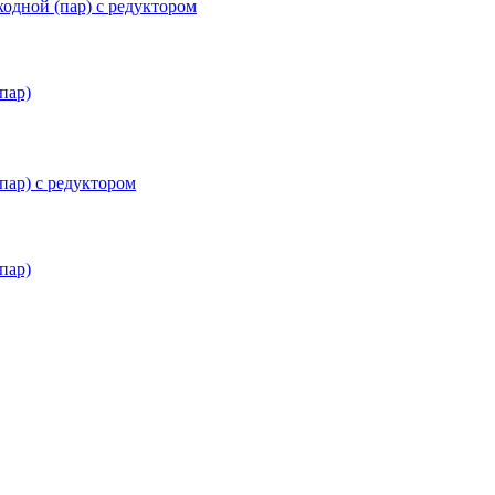
ходной (пар) с редуктором
пар)
пар) с редуктором
пар)