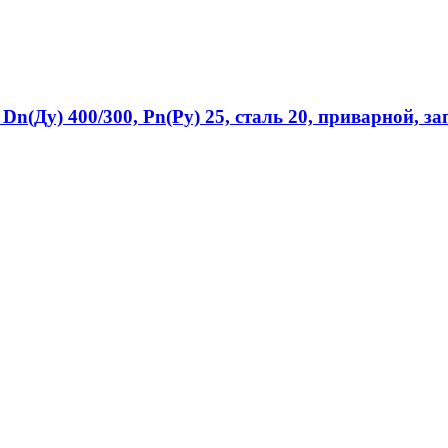
n(Ду) 400/300, Рn(Ру) 25, сталь 20, приварной, з