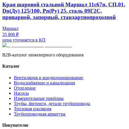
Кран шаровой стальной Маршал 11с67п, СП.01,
Dn(Ду) 125/100, Рn(Ру) 25, сталь 09Г2С,
приварной, запорный, стандартнопроходной
Маршал
35 806 ₽
цена уточняется в КП
B2B-каталог инженерного оборудования
Каталог
Вентиляция и кондиционирование
Водоснабжение и канализация
Отопление
Насосы
Измерительные приборы
Трубы, фитинги, детали трубопровода
Тепловая изоляция
Трубопроводная арматура
Покупателю