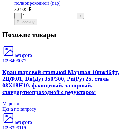
полнопроходной (пар)
32 925 ₽
−
+
В корзину
Похожие товары
Без фото
1098409077
Кран шаровой стальной Маршал 10нж46фт,
2ЦФ.01, Dn(Ду) 350/300, Рn(Ру) 25, сталь
08Х18Н10, фланцевый, запорный,
стандартнопроходной с редуктором
Маршал
Цена по запросу
Без фото
1098399119