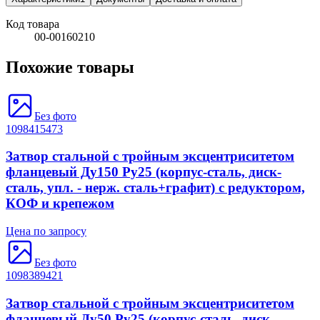
Код товара
00-00160210
Похожие товары
Без фото
1098415473
Затвор стальной с тройным эксцентриситетом
фланцевый Ду150 Ру25 (корпус-сталь, диск-
сталь, упл. - нерж. сталь+графит) с редуктором,
КОФ и крепежом
Цена по запросу
Без фото
1098389421
Затвор стальной с тройным эксцентриситетом
фланцевый Ду50 Ру25 (корпус-сталь, диск-