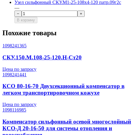
Узел сильфонный СКУ.М1-25-108x4-120 патр.09г2с
—
−
+
В корзину
Похожие товары
1098241365
СКУ.150.М.108-25-120.Н-Ст20
Цена по запросу
1098241441
КСО 80-16-70 Двухсекционный компенсатор в
легком транспортировочном кожухе
Цена по запросу
1098116985
Компенсатор сильфонный осевой многослойный
КСО-Д 20-16-50 для системы отопления и
водоснабжения