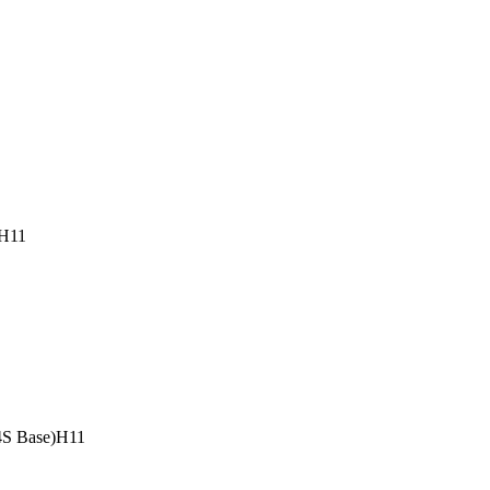
)Н11
4S Base)Н11