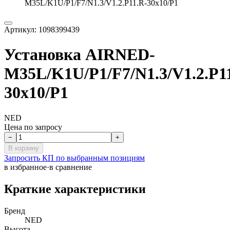
M35L/K1U/P1/F7/N1.3/V1.2.P11.R-30x10/P1
Артикул:
1098399439
Установка AIRNED-
M35L/K1U/P1/F7/N1.3/V1.2.P1
30x10/P1
NED
Цена по запросу
−
+
В корзину
Запросить КП по выбранным позициям
в избранное
·
в сравнение
Краткие характеристики
Бренд
NED
Высота