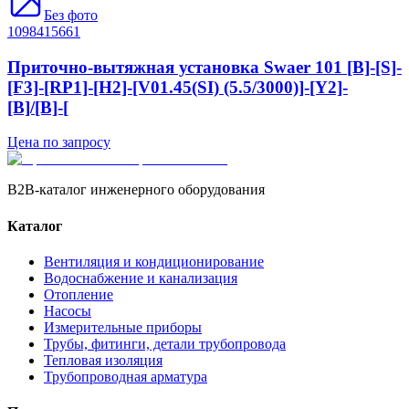
Без фото
1098415661
Приточно-вытяжная установка Swaer 101 [B]-[S]-
[F3]-[RP1]-[H2]-[V01.45(SI) (5.5/3000)]-[Y2]-
[B]/[B]-[
Цена по запросу
B2B-каталог инженерного оборудования
Каталог
Вентиляция и кондиционирование
Водоснабжение и канализация
Отопление
Насосы
Измерительные приборы
Трубы, фитинги, детали трубопровода
Тепловая изоляция
Трубопроводная арматура