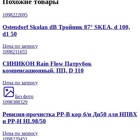
Похожие товары
1098222695
Ostendorf Skolan dB Тройник 87° SKEA, d 100,
d1 50
Цена по запросу
1098211655
СИНИКОН Rain Flow Патрубок
компенсационный, ПП, D 110
Цена по запросу
Без фото
1098388329
Ревизия-прочистка PP-B кор б/н Дн50 для НПВХ
и PP-H HL98/50
Цена по запросу
1098220451