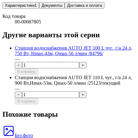
Характеристики
1
Документы
Доставка и оплата
Код товара
00-00087805
Другие варианты этой серии
Станция водоснабжения AUTO JET 100 L чуг., г/а 24 л,
750 Вт, Hmax-43м, Qmax-56 л/мин /84796/
—
−
+
В корзину
Станция водоснабжения AUTO JET 110 L чуг., г/а 24 л,
900 Вт,Hmax-53м, Qmax-50 л/мин /25123/
текущий
—
−
+
В корзину
Похожие товары
Без фото