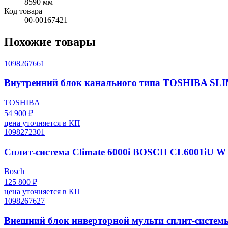
8590 мм
Код товара
00-00167421
Похожие товары
1098267661
Внутренний блок канального типа TOSHIBA 
TOSHIBA
54 900 ₽
цена уточняется в КП
1098272301
Сплит-система Climate 6000i BOSCH CL6001iU W 
Bosch
125 800 ₽
цена уточняется в КП
1098267627
Внешний блок инверторной мульти сплит-сист