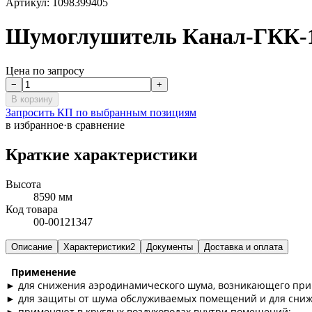
Артикул:
1098399405
Шумоглушитель Канал-ГКК-1
Цена по запросу
−
+
В корзину
Запросить КП по выбранным позициям
в избранное
·
в сравнение
Краткие характеристики
Высота
8590 мм
Код товара
00-00121347
Описание
Характеристики
2
Документы
Доставка и оплата
Применение
► для снижения аэродинамического шума, возникающего при 
► для защиты от шума обслуживаемых помещений и для сниже
► применяют в круглых воздуховодах внутри помещений;