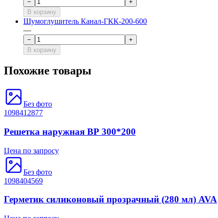
−
+
В корзину
Шумоглушитель Канал-ГКК-200-600
—
−
+
В корзину
Похожие товары
Без фото
1098412877
Решетка наружная ВР 300*200
Цена по запросу
Без фото
1098404569
Герметик силиконовый прозрачный (280 мл) AVA