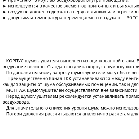
► используются в качестве элементов приточных и вытяжных
► воздух не должен содержать твердых, липких или агрессив
► допустимая температура перемещаемого воздуха от – 30 °С д
КОРПУС шумоглушителя выполнен из оцинкованной стали. В
выдувание волокон. Стандартно длина корпуса шумоглушителя
По дополнительному запросу шумоглушители могут быть вып
Преимущественно Канал-ГКК устанавливаются между вентил
как для защиты от шума обслуживаемых помещений, так и для
МОНТАЖ шумоглушителей осуществляется вне зависимости от
Перед шумоглушителем рекомендуется устанавливать прямой у
воздуховода.
Для значительного снижения уровня шума можно использоват
Потери давления рассчитываются аналогично расчетам для у