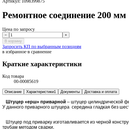
Артикул:
1098399875
Ремонтное соединение 200 мм
Цена по запросу
−
+
В корзину
Запросить КП по выбранным позициям
в избранное
·
в сравнение
Краткие характеристики
Код товара
00-00085619
Описание
Характеристики
1
Документы
Доставка и оплата
Штуцер «ерш» приварной
– штуцер цилиндрической фо
У данного приварного штуцера середина гладкая без шес
Штуцер под приварку изготавливается из черной констру
трубам методом сварки.