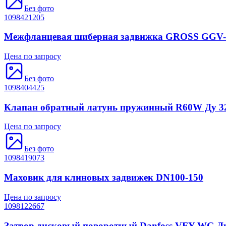
Без фото
1098421205
Межфланцевая шиберная задвижка GROSS GGV-O 
Цена по запросу
Без фото
1098404425
Клапан обратный латунь пружинный R60W Ду 32 
Цена по запросу
Без фото
1098419073
Маховик для клиновых задвижек DN100-150
Цена по запросу
1098122667
Затвор дисковый поворотный Danfoss VFY-WG Ду 