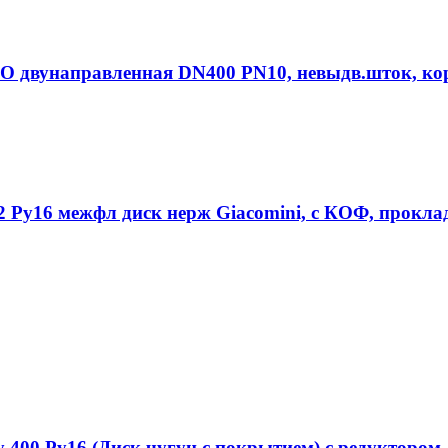
двунаправленная DN400 PN10, невыдв.шток, корп
Ру16 межфл диск нерж Giacomini, с КОФ, прокла
400 Py16 (Диск чугун с покрытием) с редуктором