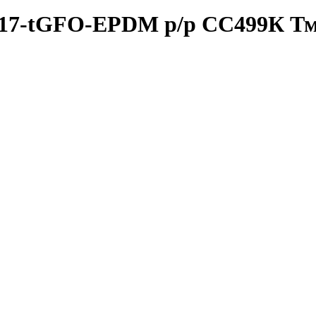
17-tGFO-EPDM р/р СС499К Тма