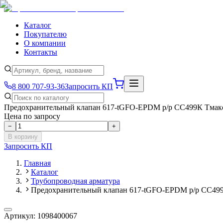
Каталог
Покупателю
О компании
Контакты
8 800 707-93-36
Запросить КП
Предохранительный клапан 617-tGFO-EPDM р/р СС499К Тмакс
Цена по запросу
−
+
В корзину
Запросить КП
Главная
Каталог
Трубопроводная арматура
Предохранительный клапан 617-tGFO-EPDM р/р СС499
Артикул:
1098400067