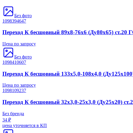
Без фото
1098394647
Переход К бесшовный 89х8-76х6 (Ду80х65) ст.20 
Цена по запросу
Без фото
1098410607
Переход К бесшовный 133х5,0-108х4,0 (Ду125х100
Цена по запросу
1098109237
Переход К бесшовный 32х3,0-25х3,0 (Ду25х20) ст
Без бренда
34 ₽
цена уточняется в КП