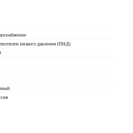
доснабжение
лиэтилен низкого давления (ПНД)
0
рный
ссия