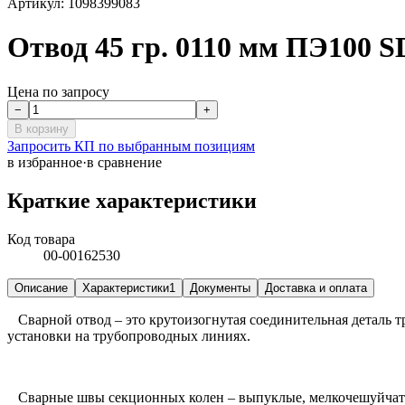
Артикул:
1098399083
Отвод 45 гр. 0110 мм ПЭ100 S
Цена по запросу
−
+
В корзину
Запросить КП по выбранным позициям
в избранное
·
в сравнение
Краткие характеристики
Код товара
00-00162530
Описание
Характеристики
1
Документы
Доставка и оплата
Сварной отвод ‒ это крутоизогнутая соединительная деталь 
установки на трубопроводных линиях.
Сварные швы секционных колен ‒ выпуклые, мелкочешуйчатые, 