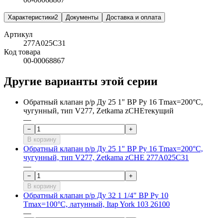
Характеристики
2
Документы
Доставка и оплата
Артикул
277A025C31
Код товара
00-00068867
Другие варианты этой серии
Обратный клапан р/р Ду 25 1" ВР Ру 16 Tmax=200°С,
чугунный, тип V277, Zetkama zCHE
текущий
—
−
+
В корзину
Обратный клапан р/р Ду 25 1" ВР Ру 16 Tmax=200°С,
чугунный, тип V277, Zetkama zCHE 277A025C31
—
−
+
В корзину
Обратный клапан р/р Ду 32 1 1/4" ВР Ру 10
Tmax=100°С, латунный, Itap York 103 26100
—