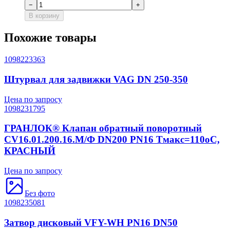
−
+
В корзину
Похожие товары
1098223363
Штурвал для задвижки VAG DN 250-350
Цена по запросу
1098231795
ГРАНЛОК® Клапан обратный поворотный
CV16.01.200.16.М/Ф DN200 PN16 Tмакс=110оС,
КРАСНЫЙ
Цена по запросу
Без фото
1098235081
Затвор дисковый VFY-WH PN16 DN50