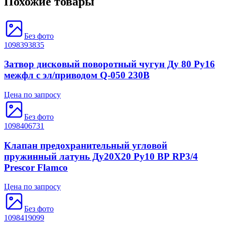
Похожие товары
Без фото
1098393835
Затвор дисковый поворотный чугун Ду 80 Ру16
межфл с эл/приводом Q-050 230В
Цена по запросу
Без фото
1098406731
Клапан предохранительный угловой
пружинный латунь Ду20Х20 Ру10 ВР RP3/4
Prescor Flamco
Цена по запросу
Без фото
1098419099