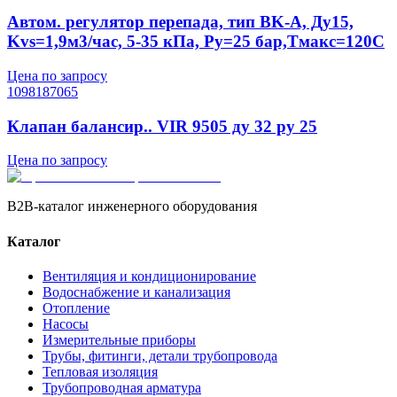
Автом. регулятор перепада, тип BK-A, Ду15,
Kvs=1,9м3/час, 5-35 кПа, Ру=25 бар,Тмакс=120С
Цена по запросу
1098187065
Клапан балансир.. VIR 9505 ду 32 ру 25
Цена по запросу
B2B-каталог инженерного оборудования
Каталог
Вентиляция и кондиционирование
Водоснабжение и канализация
Отопление
Насосы
Измерительные приборы
Трубы, фитинги, детали трубопровода
Тепловая изоляция
Трубопроводная арматура