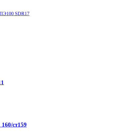
а ПЭ100 SDR17
11
160/ст159