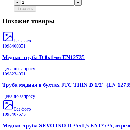
−
+
В корзину
Похожие товары
Без фото
1098400351
Медная труба D 8х1мм EN12735
Цена по запросу
1098234091
Труба медная в бухтах JTC THIN D 1/2" (EN 12735
Цена по запросу
Без фото
1098407575
Медная труба SEVOJNO D 35х1,5 EN12735, отрез