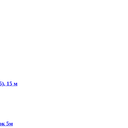
), 15 м
ок 5м