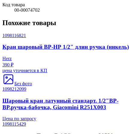
Код товара
00-00074702
Похожие товары
1098116821
Кран шаровый ВР-НР 1/2" длин ручка (никель)
Herz
390 ₽
цена уточняется в КП
Без фото
1098212099
Шаровый кран латунный стандарт. 1/2"ВР-
ВР,ручка-бабочка, Giacomini R251X003
Цена по запросу
1098115429