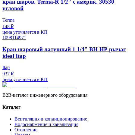
кран шаров. Terma-R 1/2" с америк. 30530
угловой
Terma
148 ₽
цена уточняется в КП
1098114971
Кран шаровый латунный 1 1/4" ВН-НР рычаг
ideal Itap
Itap
937 ₽
цена уточняется в КП
B2B-каталог инженерного оборудования
Каталог
Вентиляция и кондиционирование
Водоснабжение и канализация
Отопление