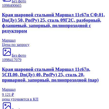
Без фото
1098400665
Кран шаровой стальной Маршал 11с67п СФ.01,
Dn(Ду) 50, Рn(Ру) 25, сталь 09Г2С, разборный,
фланцевый, запорный, полнопроходной с
редуктором
Маршал
Цена по запросу
Без фото
1098417079
Кран шаровой стальной Маршал 11с67п,
5СП.00, Dn(Ду) 40, Рn(Ру) 25, сталь 20,
приварной, запорный, полнопроходной (пар)
Маршал
9 121 ₽
цена уточняется в КП