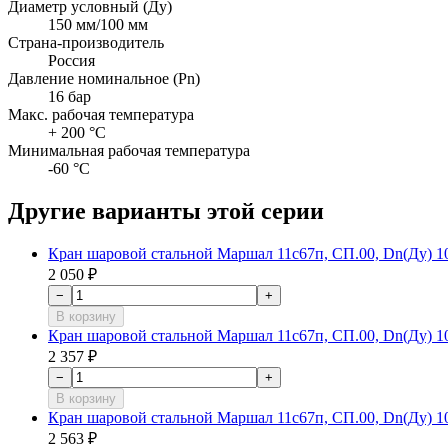
Диаметр условный (Ду)
150 мм/100 мм
Страна-производитель
Россия
Давление номинальное (Pn)
16 бар
Макс. рабочая температура
+ 200 °C
Минимальная рабочая температура
-60 °C
Другие варианты этой серии
Кран шаровой стальной Маршал 11с67п, СП.00, Dn(Ду) 10,
2 050 ₽
−
+
В корзину
Кран шаровой стальной Маршал 11с67п, СП.00, Dn(Ду) 10,
2 357 ₽
−
+
В корзину
Кран шаровой стальной Маршал 11с67п, СП.00, Dn(Ду) 10,
2 563 ₽