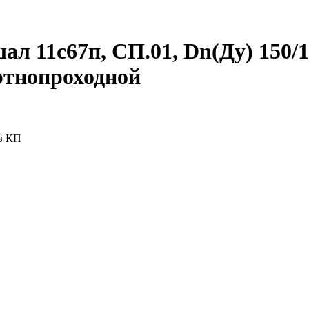
 11с67п, СП.01, Dn(Ду) 150/10
ртнопроходной
 в КП