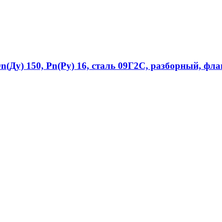
(Ду) 150, Рn(Ру) 16, сталь 09Г2С, разборный, фл