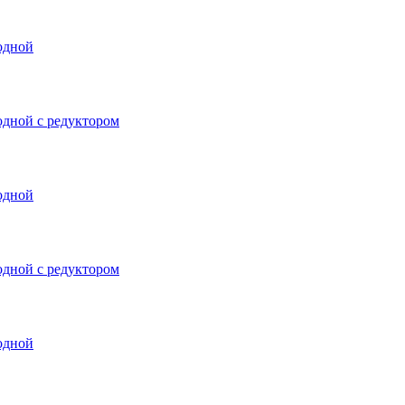
ходной
одной с редуктором
ходной
одной с редуктором
ходной