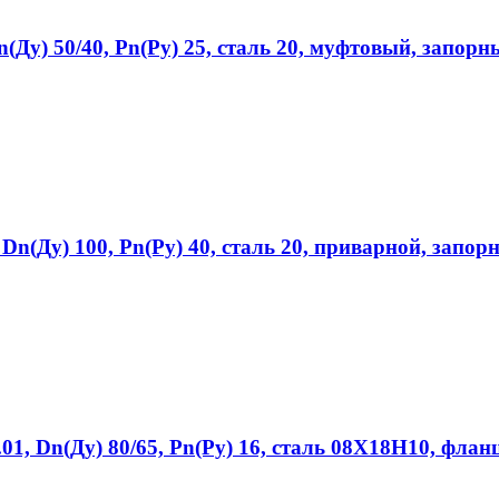
Ду) 50/40, Рn(Ру) 25, сталь 20, муфтовый, запор
n(Ду) 100, Рn(Ру) 40, сталь 20, приварной, запор
, Dn(Ду) 80/65, Рn(Ру) 16, сталь 08Х18Н10, флан