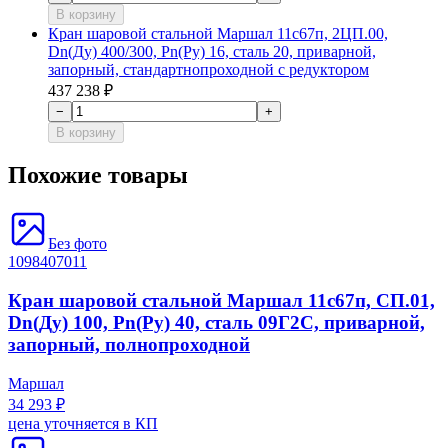
В корзину
Кран шаровой стальной Маршал 11с67п, 2ЦП.00,
Dn(Ду) 400/300, Рn(Ру) 16, сталь 20, приварной,
запорный, стандартнопроходной с редуктором
437 238 ₽
−
+
В корзину
Похожие товары
Без фото
1098407011
Кран шаровой стальной Маршал 11с67п, СП.01,
Dn(Ду) 100, Рn(Ру) 40, сталь 09Г2С, приварной,
запорный, полнопроходной
Маршал
34 293 ₽
цена уточняется в КП