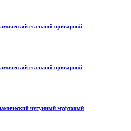
намический стальной приварной
намический стальной приварной
инамический чугунный муфтовый