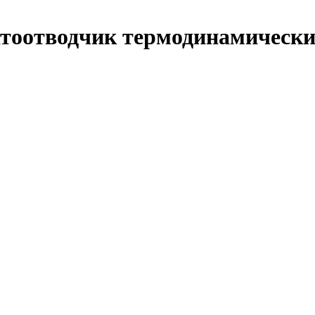
атоотводчик термодинамическ